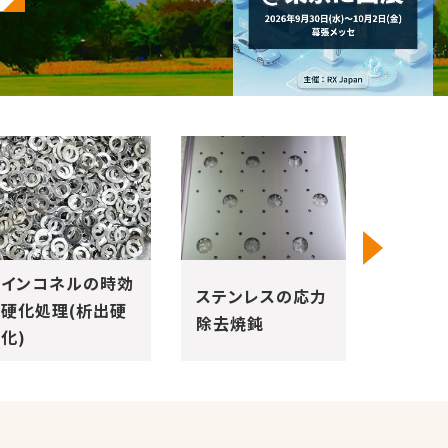
ステンレスの応力
純ニッ
光輝焼鈍処理
除去焼鈍
還元処