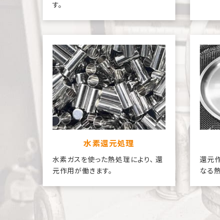
す。
水素還元処理
水素ガスを使った熱処理により、 還
還元
元作用が働きます。
なる熱