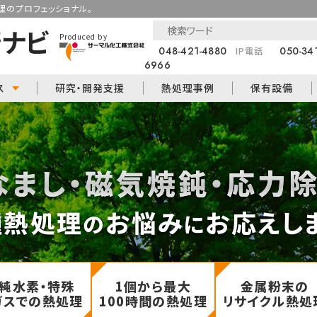
のプロフェッショナル。
Produced by
048-421-4880
050-34
IP電話
6966
ス
研究・開発支援
熱処理事例
保有設備
なまし・磁気焼鈍・応力
種熱処理
お悩み
お応えし
の
に
純水素・特殊
1個から最大
金属粉末の
ガスでの熱処理
100時間の熱処理
リサイクル熱処