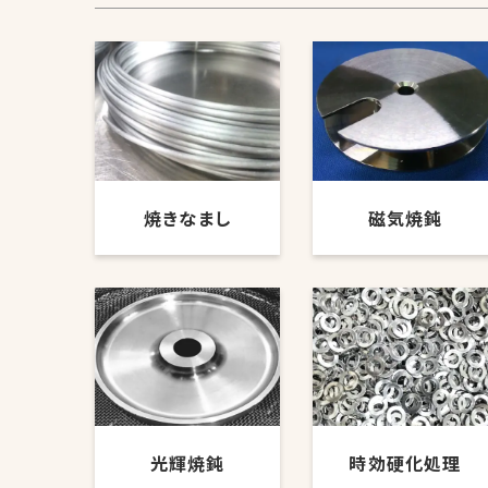
焼きなまし
磁気焼鈍
光輝焼鈍
時効硬化処理