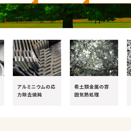
インコネルの時効
希土類金属の雰
硬化処理(析出硬
囲気熱処理
化)