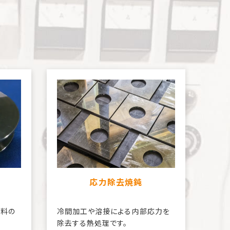
応力除去焼鈍
材料の
冷間加工や溶接による内部応力を
除去する熱処理です。