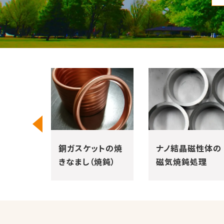
ットの焼
ナノ結晶磁性体の
アルミニウムの応
焼鈍）
磁気焼鈍処理
力除去焼鈍