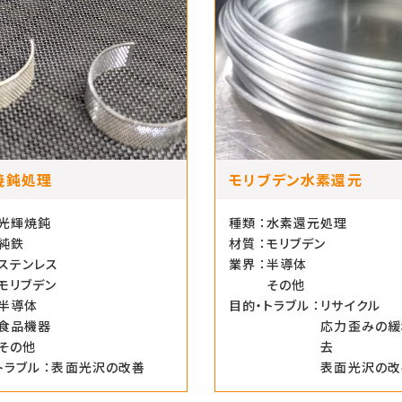
焼鈍処理
モリブデン水素還元
光輝焼鈍
種類 ：
水素還元処理
純鉄
材質 ：
モリブデン
ステンレス
業界 ：
半導体
モリブデン
その他
半導体
目的・トラブル ：
リサイクル
食品機器
応力歪みの緩
その他
去
トラブル ：
表面光沢の改善
表面光沢の改