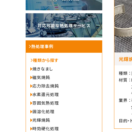
熱処理事例
光輝
種類から探す
焼きなまし
種類 ：
磁気焼鈍
材質 ：
応力除去焼鈍
水素還元処理
業界 ：
雰囲気熱処理
固溶化処理
光輝焼鈍
目的・
時効硬化処理