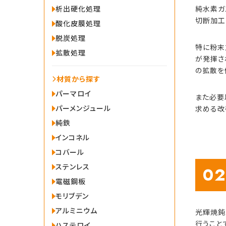
析出硬化処理
純水素ガ
切断加工
酸化皮膜処理
脱炭処理
特に粉末
拡散処理
が発揮さ
の拡散を
材質から探す
パーマロイ
また必要
パーメンジュール
求める改
純鉄
インコネル
コバール
ステンレス
02
電磁鋼板
モリブデン
アルミニウム
光輝焼鈍
行うこと
ハステロイ