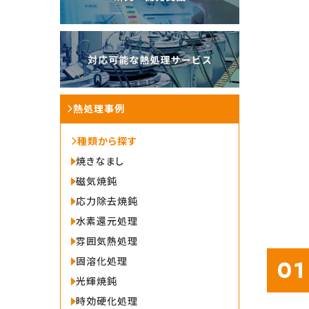
熱処理事例
種類から探す
焼きなまし
磁気焼鈍
応力除去焼鈍
水素還元処理
雰囲気熱処理
固溶化処理
01
光輝焼鈍
時効硬化処理