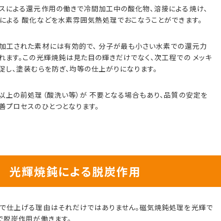
スによる還元作用の働きで冷間加工中の酸化物、溶接による焼け、
による 酸化などを水素雰囲気熱処理でおこなうことができます。
加工された素材には有効的で、 分子が最も小さい水素での還元力
れます。この光輝焼鈍は見た目の輝きだけでなく、次工程での メッキ
促し、塗装むらを防ぎ、均等の仕上がりになります。
以上の前処理（酸洗い等）が 不要となる場合もあり、品質の安定を
善プロセスのひとつとなります。
光輝焼鈍による脱炭作用
で仕上げる理由はそれだけではありません。磁気焼鈍処理を光輝で
で脱炭作用が働きます。