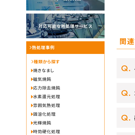
関連
熱処理事例
種類から探す
焼きなまし
磁気焼鈍
応力除去焼鈍
水素還元処理
雰囲気熱処理
固溶化処理
光輝焼鈍
時効硬化処理