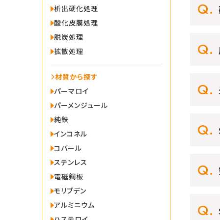
析出硬化処理
酸化皮膜処理
脱炭処理
拡散処理
材質から探す
パーマロイ
パーメンジュール
純鉄
インコネル
コバール
ステンレス
電磁鋼板
モリブデン
アルミニウム
ハステロイ