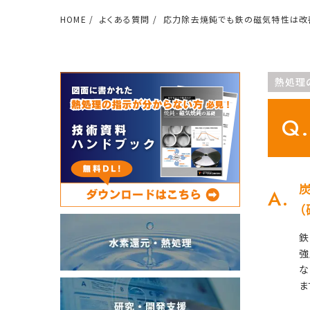
HOME
よくある質問
応力除去焼鈍でも鉄の磁気特性は改
熱処理
鉄
強
な
ま