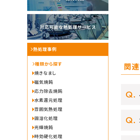
熱処理事例
種類から探す
関連
焼きなまし
磁気焼鈍
応力除去焼鈍
水素還元処理
雰囲気熱処理
固溶化処理
光輝焼鈍
時効硬化処理